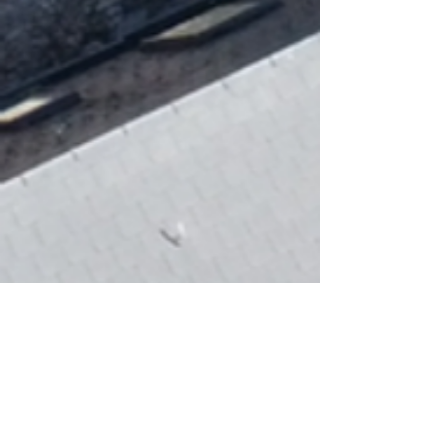
Nous trouver
De près
Rue Alphonse Liégeois, 4b
6530 Thuin